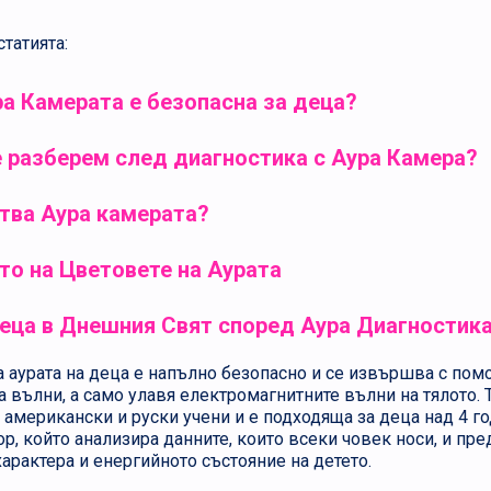
татията:
а Камерата е безопасна за деца?
 разберем след диагностика с Аура Камера?
тва Аура камерата?
то на Цветовете на Аурата
еца в Днешния Свят според Аура Диагностик
 аурата на деца е напълно безопасно и се извършва с помо
а вълни, а само улавя електромагнитните вълни на тялото. 
т американски и руски учени и е подходяща за деца над 4 го
ор, който анализира данните, които всеки човек носи, и пр
арактера и енергийното състояние на детето.