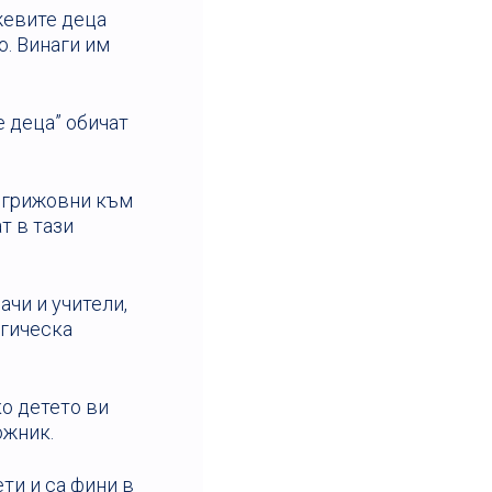
жевите деца
о. Винаги им
е деца” обичат
са грижовни към
т в тази
ачи и учители,
огическа
ко детето ви
ожник.
ети и са фини в