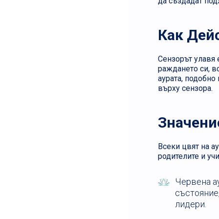
да създадат под
Как Дей
Сензорът улавя 
раждането си, вс
аурата, подобно
върху сензора.
Значени
Всеки цвят на а
родителите и уч
Червена а
състояние,
лидери.