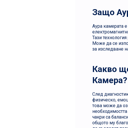
Защо Аур
Аура камерата е
електромагнитни
Тази технология
Може да се изпо
за изследване н
Какво щ
Камера?
След диагностик
физическо, емоц
това може да оз
необходимостта 
чакри са баланс
общото му благо