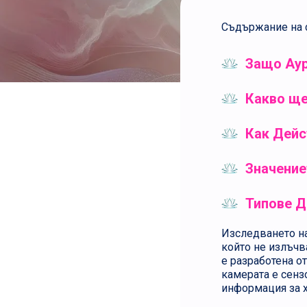
Съдържание на с
Защо Аур
Какво ще
Как Дейс
Значение
Типове Д
Изследването на
който не излъчв
е разработена о
камерата е сенз
информация за х