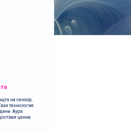
ата
щта на сензор,
Тази технология
дини. Аура
едоставя ценна