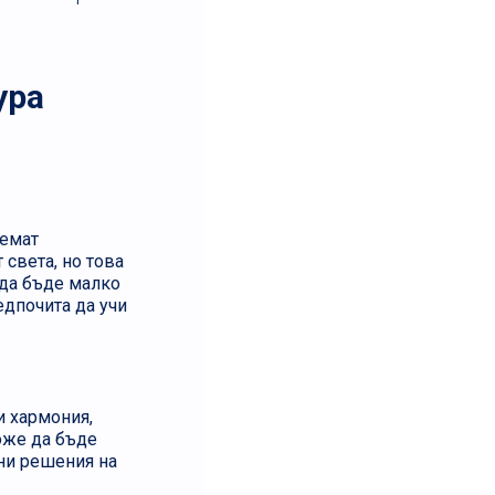
ура
иемат
 света, но това
 да бъде малко
едпочита да учи
и хармония,
може да бъде
рни решения на