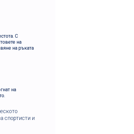
стота. С
етовете на
авяне на ръката
гнат на
то.
ческото
за спортисти и