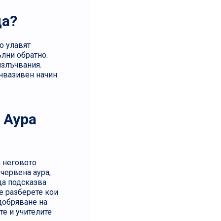
ца?
о улавят
ълни обратно.
излъчвания.
инвазивен начин
 Аура
а неговото
червена аура,
да подсказва
е разберете кои
одобряване на
е и учителите