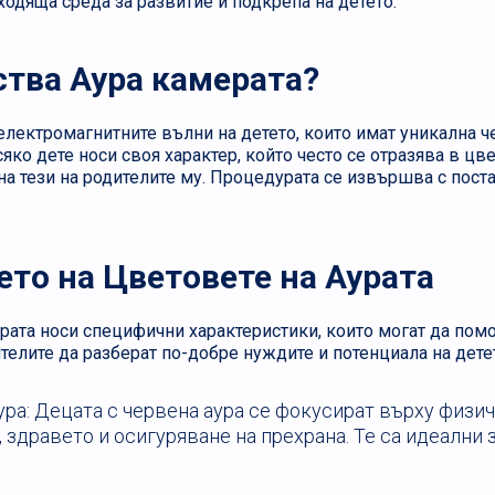
ходяща среда за развитие и подкрепа на детето.
ства Аура камерата?
електромагнитните вълни на детето, които имат уникална че
яко дете носи своя характер, който често се отразява в цв
 на тези на родителите му. Процедурата се извършва с пост
ето на Цветовете на Аурата
урата носи специфични характеристики, които могат да помо
ителите да разберат по-добре нуждите и потенциала на дете
ура: Децата с червена аура се фокусират върху физи
 здравето и осигуряване на прехрана. Те са идеални 