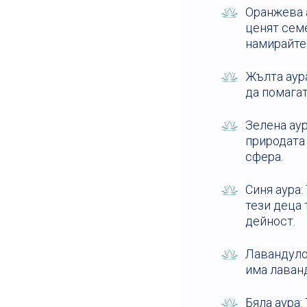
Оранжева 
ценят семе
намирайте
Жълта аура
да помагат
Зелена аур
природата 
сфера.
Синя аура:
тези деца
дейност.
Лавандулов
има лаванд
Бяла аура: