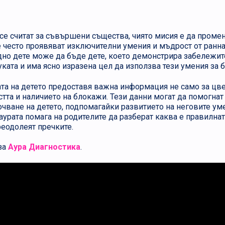
се считат за съвършени същества, чиято мисия е да проме
е често проявяват изключителни умения и мъдрост от ранна
но дете може да бъде дете, което демонстрира забележит
уката и има ясно изразена цел да използва тези умения за б
ата на детето предоставя важна информация не само за цвет
стта и наличието на блокажи. Тези данни могат да помогнат
очване на детето, подпомагайки развитието на неговите уме
аурата помага на родителите да разберат каква е правилнат
реодолеят пречките.
за
Аура Диагностика
.