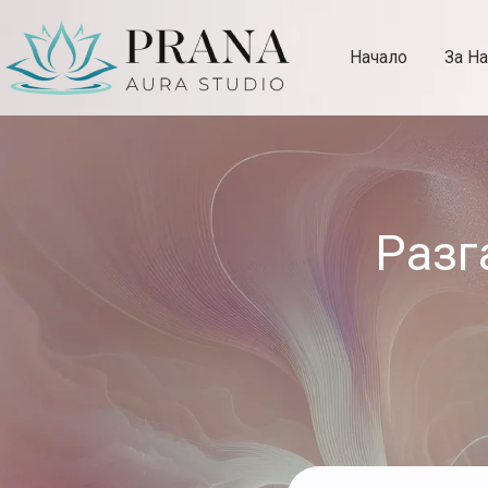
Начало
За На
Aura Studio Prana
Разг