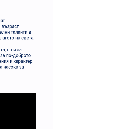
нят
 възраст.
елни таланти в
лагото на света.
а, но и за
 за по-доброто
ния и характер.
а насока за