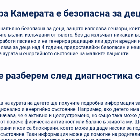
а Камерата е безопасна за де
 напълно безопасна за деца, защото използва сензори, коит
те вълни, излъчвани от тялото, без да излъчват никакви в
 работи пасивно и не генерира радиация или други вредни 
лзва за деца над 4 години, предоставяйки безопасен и не
а аурата и енергийното състояние на малките пациенти.
е разберем след диагностика с
а на аурата на детето ще получите подробна информация з
ионално и енергийно състояние. Например, ако детето има 
начава, че е активно и целеустремено, но също така може 
от повече физическа активност или баланс в живота му. Щ
ирани и кои са блокирани, което може да даде насоки за п
състояние. Тази информация може да помогне на родителит