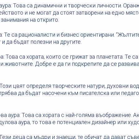
аура: Това са динамични и творчески личности. Оран
йството и не могат да стоят затворени на едно мяст
 занимания на открито.
: Те са рационалисти и бизнес ориентирани. “Жълтит
 и да бъдат полезни на другите.
а: Това са хората, които се грижат за планетата. Те 
и животните. Добре е да ги подкрепите да се развива
 Този цвят определя творческите натури, духовни вод
 трябва да бъдат насочени към писателска или педаг
а аура: Това са хората с най-голяма въображение. А
улова аура, то това е потенциален дизайнер или худ
 Тези деца са мъдри и знаещи, те обичат да дават съв