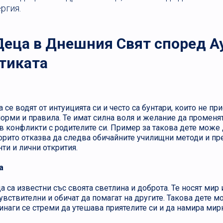
ргия.
Деца в Днешния Свят според А
тиката
се водят от интуицията си и често са бунтари, които не пр
орми и правила. Те имат силна воля и желание да променят
 в конфликти с родителите си. Пример за такова дете може
орито отказва да следва обичайните училищни методи и пр
ти и лични открития.
а
а са известни със своята светлина и доброта. Те носят мир 
чувствителни и обичат да помагат на другите. Такова дете 
инаги се стреми да утешава приятелите си и да намира ми