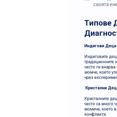
своята ене
Типове 
Диагнос
Индигови Деца
Индиговите деца 
традиционните н
често ги вкарва
момче, което уп
чрез експеримен
Кристални Дец
Кристалните дец
често са много 
момиче, което в
конфликти.