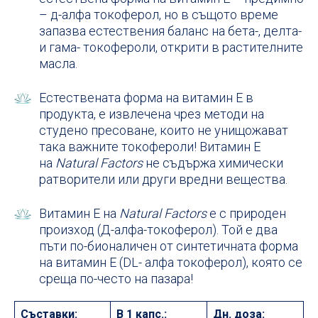
– д-алфа токоферол, но в същото време
запазва естествения баланс на бета-, делта-
и гама- токофероли, открити в растителните
масла.
Естествената форма на витамин Е в
продукта, е извлечена чрез методи на
студено пресоване, които не унищожават
така важните токофероли! Витамин Е
на
Natural Factors
не съдържа химически
ратворители или други вредни вещества.
Витамин Е на
Natural Factors
е с природен
произход (Д-алфа-токоферол). Той е два
пъти по-бионаличен от синтетичната форма
на витамин Е (DL- алфа токоферол), която се
среща по-често на пазара!
Съставки:
В 1 капс.:
Дн. доза: