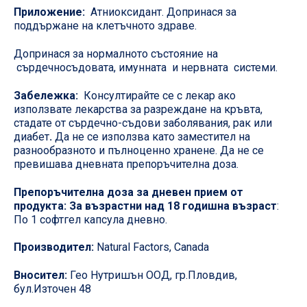
Приложение:
Атниоксидант. Допринася за
поддържане на клетъчното здраве.
Допринася за нормалното състояние на
сърдечносъдовата, имунната и нервната системи.
Забележка:
Консултирайте се с лекар ако
използвате лекарства за разреждане на кръвта,
стадате от сърдечно-съдови заболявания, рак или
диабет
.
Да не се използва като заместител на
разнообразното и пълноценно хранене. Да не се
превишава дневната препоръчителна доза.
Препоръчителна доза за дневен прием от
продукта: За възрастни над 18 годишна възраст
:
По 1 софтгел капсула дневно.
Производител:
Natural Factors, Canada
Вносител:
Гео Нутришън ООД, гр.Пловдив,
бул.Източен 48