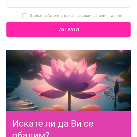
Запознат/а съм с полит. за защита на лич. данни
Искате ли да Ви се
обадим?