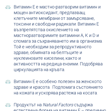
Витамин Е е мастно-разтворим витамин и
мощен антиоксидант, предпазващ
клетъчните мембрани от замърсяване,
токсини и свободни радикали. Витамин Е
възпрепятства окислението на
мастноразтворимите витамини А, К и D и
спомага за съхраняването им в организма.
Той е необходим за репродуктивното
здраве, обмяната на белтъците и
нуклеиновите киселини, както и
активността на редица ензими. Подобрява
циркулацията на кръвта.
Витамин Е е особено полезен за женското
здраве и красота. Подпомага състоянието
на кожата и ускорява растежа на косата.
Продуктът на
Natural Factors
съдържа
естествена форма на витамин Е – предимно