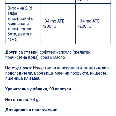
Витамин Е (d-
алфа
токоферил) с
134 mg ATE
134 mg ATE
миксирани
/200 IU
/200 IU
токофероли:
бета, делта и
гама
Други съставки:
софтгел капсула (желатин,
пречистена вода), соево масло
Не съдържа:
Изкуствени консерванти, оцветители и
подсладители, царевица, млечни продукти, нишесте,
пшеница или мая.
Хранителна добавка, 90 капсули.
Нето тегло:
28 g
Дозировка и приложение