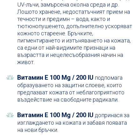
UV-лъчи, замърсена околна среда и др.
Лошото хранене, недостатъчният прием на
течности и предимн – вода, както и
тютюнопушенето, допълнително ускоряват
кожното стареене. Бръчките,
пигментирането и изтъняването на кожата,
са едни от най-видимите признаци на
възрастта и нецелесъобразния начин на
живот.
Витамин Е 100 Mg / 200 IU
подпомага
образуването на защитни слоеве, които
предпазват кожата от неблагоприятното
въздействие на свободните радикали.
Витамин Е 100 Mg / 200 IU
допринася за
изглаждането на кожата и забавя появата
на нови бръчки.