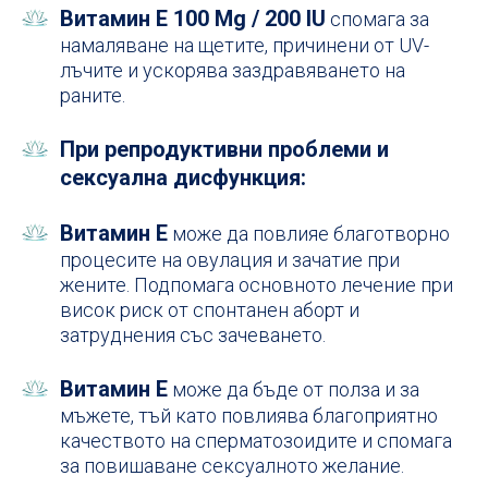
Витамин Е 100 Mg / 200 IU
спомага за
намаляване на щетите, причинени от UV-
лъчите и ускорява заздравяването на
раните.
При репродуктивни проблеми и
сексуална дисфункция:
Витамин Е
може да повлияе благотворно
процесите на овулация и зачатие при
жените. Подпомага основното лечение при
висок риск от спонтанен аборт и
затруднения със зачеването.
Витамин Е
може да бъде от полза и за
мъжете, тъй като повлиява благоприятно
качеството на сперматозоидите и спомага
за повишаване сексуалното желание.