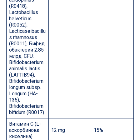
(R0418),
Lactobacillus
helveticus
(R0052),
Lacticaseibacillu
s rhamnosus
(R0011), Бифид
обактерии 2.85
млрд. CFU:
Bifidobacterium
animalis lactis
(LAFTIB94),
Bifidobacterium
longum subsp.
Longum (HA-
135),
Bifidobacterium
bifidum (R0017)
Витамин С (L-
аскорбинова
12 mg
15%
киселина)