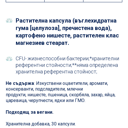
Растителна капсула (въглехидратна
гума [целулоза], пречистена вода),
картофено нишесте, растителен клас
магнезиев стеарат.
CFU- жизнеспособни бактерии;*хранителни
референтни стойности;**няма определена
хранителна референтна стойност;
Не съдържа
: Изкуствени оцветители, аромати,
консерванти, подсладители, млечни
продукти, нишесте, пшеница, скорбяла, захар, яйца,
царевица, черупчести, ядки или ГМО.
Подходящ за вегани.
Хранителна добавка, 30 капсули.