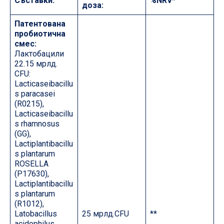
Съставки:
%NRV*
доза:
Патентована
пробиотична
смес:
Лактобацили
22.15 мрлд.
CFU:
Lacticaseibacillu
s paracasei
(R0215),
Lacticaseibacillu
s rhamnosus
(GG),
Lactiplantibacillu
s plantarum
ROSELLA
(P17630),
Lactiplantibacillu
s plantarum
(R1012),
Latobacillus
25 мрлд.CFU
**
acidophilus