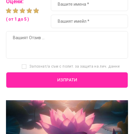
Оцени:
( от 1 до 5 )
Запознат/а съм с полит. за защита на лич. данни