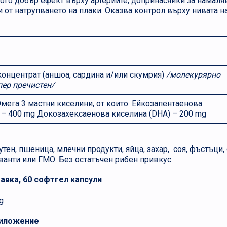
го добър ефект върху артериите, допринасяйки за намаля
 от натрупването на плаки. Оказва контрол върху нивата н
онцентрат (аншоа, сардина и/или скумрия)
/молекурярно
пер пречистен/
мега 3 мастни киселини, от които: Ейкозапентаенова
 – 400 mg Докозахексаенова киселина (DHА) – 200 mg
утен, пшеница, млечни продукти, яйца, захар, соя, фъстъци,
ванти или ГМО. Без остатъчен рибен привкус.
авка, 60 софтгел капсули
g
риложение