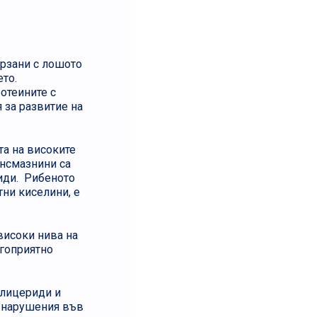
рзани с лошото
ето.
отеините с
 за развитие на
та на високите
ансмазнини са
иди. Рибеното
ни киселини, е
високи нива на
агоприятно
глицериди и
и нарушения във