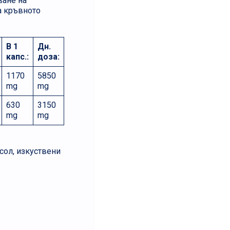
ване на
а кръвното
В 1
Дн.
капс.:
доза:
1170
5850
mg
mg
630
3150
mg
mg
 сол, изкуствени