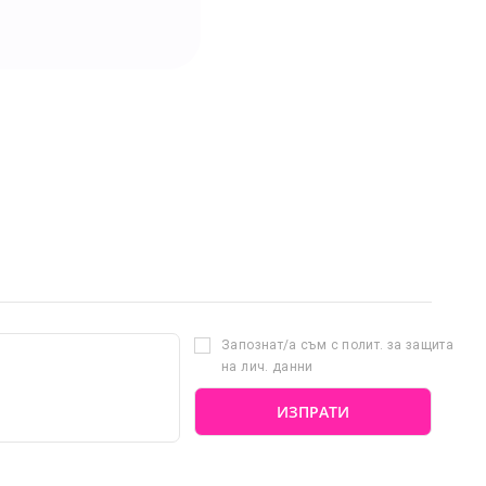
Запознат/а съм с полит. за защита
на лич. данни