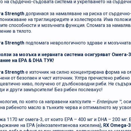
 на сърдечно-съдовата система и укрепването на сърдечн
a Strength
допринася за намаляване на риска от сърдечно
понижаване на триглицеридите и холестерола. Има полож
ите способности и мозъчната функция. Спомага за намаляв
ение в тялото.
a Strength
подпомага неврологичното здраве и мозъчната
ползи за мозъка и нервната система осигуряват Омега-3
ание на EPA & DHA ТУК!
a Strength
е източник на силно концентрирана форма на о
чени от безопаен и чист източник. Ултра пречистено рибено
цевтично ниво, получено от дълбоководни риби. Не съдър
ди и други замърсители! Без рибен послевкус!
нология, по която са направени капсулите –
Enteripure ™
, ос
а рибеното масло в тънките черва и оптималното му усво
жа 1170 мг омега-3, от които ЕРА – 400 мг и DHA – 200 мг.
ържание на ЕРА (ейкозапентаенова киселина),
RX Omega-3 