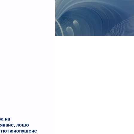
а на
тяване, лошо
л, тютюнопушене