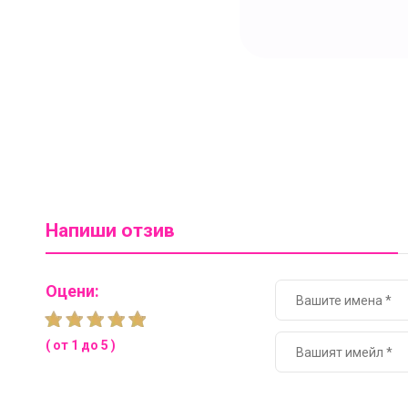
Напиши отзив
Оцени:
( от 1 до 5 )