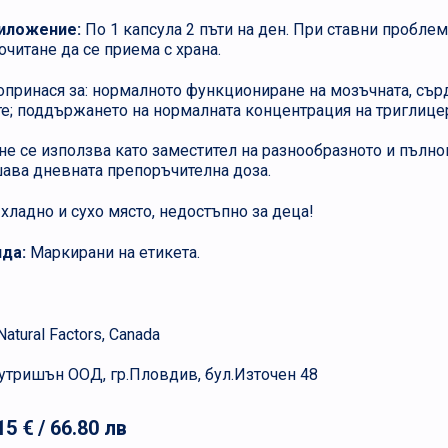
риложение:
По 1 капсула 2 пъти на ден. При ставни проблем
очитане да се приема с храна.
принася за: нормалното функциониране на мозъчната, сър
те; поддържането на нормалната концентрация на триглице
не се използва като заместител на разнообразното и пълно
ава дневната препоръчителна доза.
хладно и сухо място, недостъпно за деца!
ида:
Маркирани на етикета.
atural Factors, Canada
утришън ООД, гр.Пловдив, бул.Източен 48
15 €
/ 66.80 лв