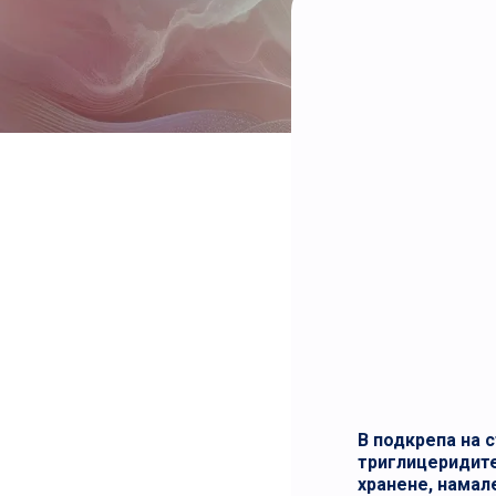
В подкрепа на 
триглицеридите
хранене, намал