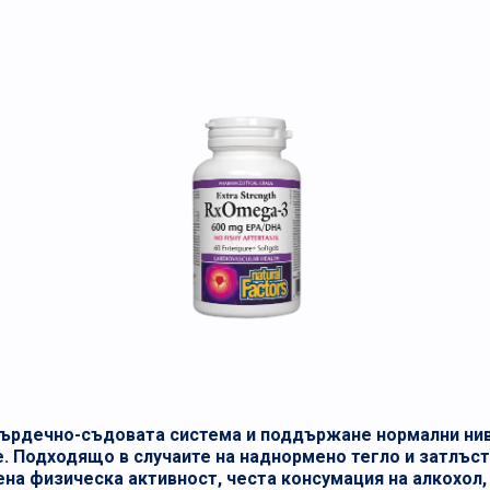
сърдечно-съдовата система и поддържане нормални нив
. Подходящо в случаите на наднормено тегло и затлъс
ена физическа активност, честа консумация на алкохо