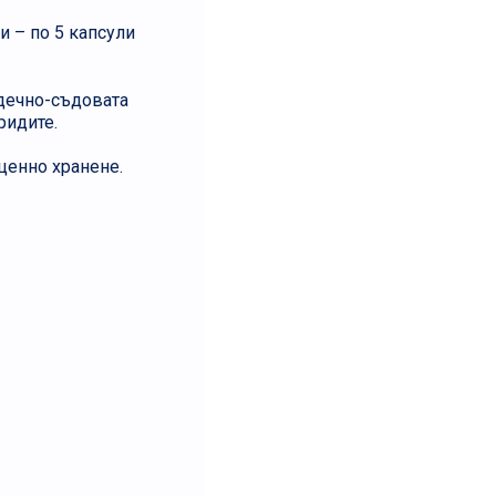
и – по 5 капсули
дечно-съдовата
ридите.
ценно хранене.