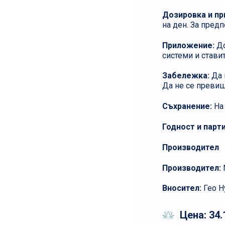
Дозировка и п
на ден. За предп
Приложение:
До
системи и стави
Забележка:
Да 
Да не се превиш
Съхранение:
На 
Годност и парт
Производител
Производител:
N
Вносител:
Гео Н
Цена:
34.