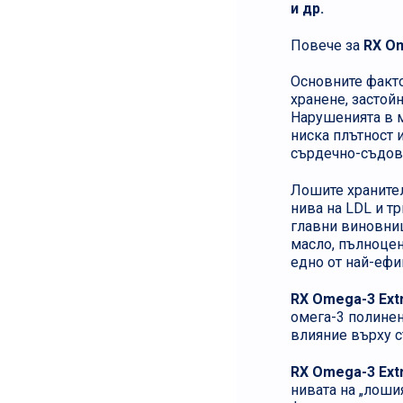
и др.
Повече за
RX Om
Основните факто
хранене, застой
Нарушенията в м
ниска плътност 
сърдечно-съдови
Лошите хранител
нива на LDL и т
главни виновниц
масло, пълноцен
едно от най-ефи
RX Omega-3 Ext
омега-3 полинен
влияние върху с
RX Omega-3 Extr
нивата на „лоши