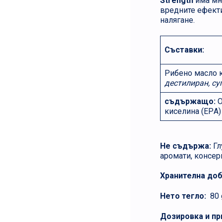
Strength
има мно
вредните ефекти
налягане.
Съставки:
Рибено масло к
дестилиран, су
съдържащo:
О
киселина (EPА)
Не съдържа:
Гл
аромати, консер
Хранителна доб
Нето тегло:
80 
Дозировка и п