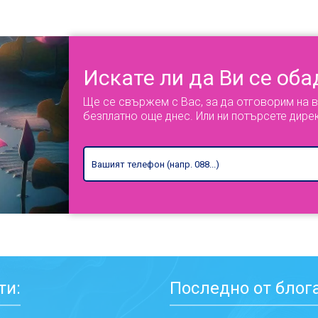
Искате ли да Ви се об
Ще се свържем с Вас, за да отговорим на 
безплатно още днес. Или ни потърсете дире
ти:
Последно от блога