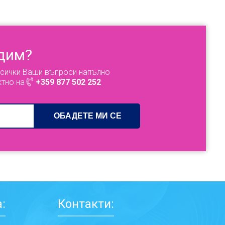
адим?
всички Ваши въпроси напълно
ктно на
+359 877 502 252
:
Контакти: