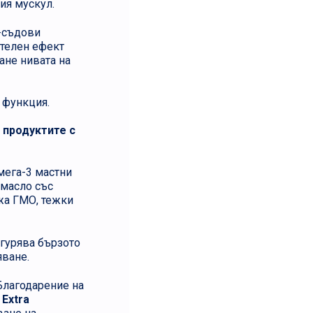
ия мускул.
-съдови
ителен ефект
ане нивата на
 функция.
 продуктите с
мега-3 мастни
 масло със
жа ГМО, тежки
игурява бързото
яване.
 Благодарение на
Extra