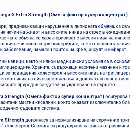
ega-3 Extra Strength (Омега фактор супер концентрат):
ри, предизвикващи нарушения в липидната обмяна, са свъ
ния начин на живот и високиите ниива на стрес в ежедневи
астната обмяна се характеризират с високи нива на липопр
и повишени нива на триглицеридите, което създава условия
 заболявания, намален приток на кръв, инсулт и инфаркт.
ни навици, както и някои медицински условия са в основа
риглицеридите. Храните, съдържащи наситени мазнини и тр
и за повишения холестерол и високите нива на триглицер
ен източник на ейкозапентаенова и докозахексаенова маст
касните природни средства за укрепване на сърцето.
ra Strength (Омега фактор супер концентрат)
осигурява 
аситени мастни киселини, които оказват изключително бл
ърдечно-съдовата система.
a Strength
допринася за нормализиране на серумните три
я” холестерол. Спомага за редуциране на риска от различн