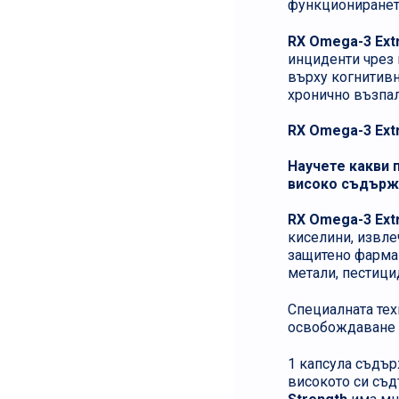
функционирането
RX Omega-3 Extr
инциденти чрез 
върху когнитивн
хронично възпал
RX Omega-3 Extr
Научете какви 
високо съдърж
RX Omega-3 Extr
киселини, извле
защитено фарма
метали, пестици
Специалната тех
освобождаване н
1 капсула съдър
високото си съд