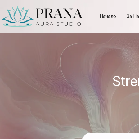
Начало
За На
Aura Studio Prana
Str