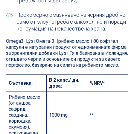
тревожност и депресия;
Прекомерно омазняване на черния дроб не
само от злоупотреба с алкохол, но и поради
консумация на некачествена храна.
Omega3 Lýsi Омега-3 (рибено масло ) 80 софтгел
капсули е натурален продукт от едноименната фирма
за хранителни добавки Lysi. Тя е базирана в Исландия,
откъдето черпи и основните си продукти за своето
портфолио, базирано на силата на рибеното масло.
В 2 капс./ дн.
Съставки:
%NRV*
доза:
Рибено масло
(от аншоа,
сафрид,
сардина,
1000 mg
**
корюшка,
скумрия),
осигуряващо: