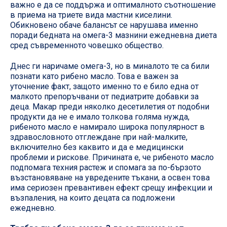
важно е да се поддържа и оптималното съотношение
в приема на триете вида мастни киселини.
Обикновено обаче балансът се нарушава именно
поради бедната на омега-3 мазнини ежедневна диета
сред съвременното човешко общество.
Днес ги наричаме омега-3, но в миналото те са били
познати като рибено масло. Това е важен за
уточнение факт, защото именно то е било една от
малкото препоръчвани от педиатрите добавки за
деца. Макар преди няколко десетилетия от подобни
продукти да не е имало толкова голяма нужда,
рибеното масло е намирало широка популярност в
здравословното отглеждане при най-малките,
включително без каквито и да е медицински
проблеми и рискове. Причината е, че рибеното масло
подпомага техния растеж и спомага за по-бързото
възстановяване на увредените тъкани, а освен това
има сериозен превантивен ефект срещу инфекции и
възпаления, на които децата са подложени
ежедневно.