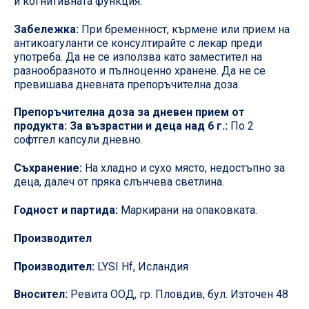
и когнитивната функция.
Забележка:
При бременност, кърмене или прием на
антикоагуланти се консултирайте с лекар преди
употреба. Да не се използва като заместител на
разнообразното и пълноценно хранене. Да не се
превишава дневната препоръчителна доза.
Препоръчителна доза за дневен прием от
продукта: За възрастни и деца над 6 г.:
По 2
софтгел капсули дневно.
Съхранение:
На хладно и сухо място, недостъпно за
деца, далеч от пряка слънчева светлина.
Годност и партида:
Маркирани на опаковката.
Производител
Производител:
LYSI Hf, Исландия
Вносител:
Ревита ООД, гр. Пловдив, бул. Източен 48