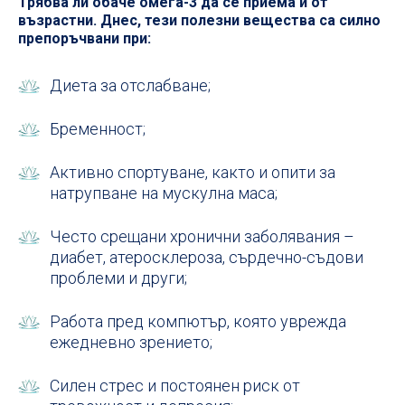
Трябва ли обаче омега-3 да се приема и от
възрастни. Днес, тези полезни вещества са силно
препоръчвани при:
Диета за отслабване;
Бременност;
Активно спортуване, както и опити за
натрупване на мускулна маса;
Често срещани хронични заболявания –
диабет, атеросклероза, сърдечно-съдови
проблеми и други;
Работа пред компютър, която уврежда
ежедневно зрението;
Силен стрес и постоянен риск от