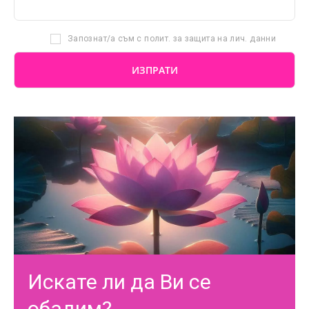
Запознат/а съм с полит. за защита на лич. данни
Искате ли да Ви се
обадим?