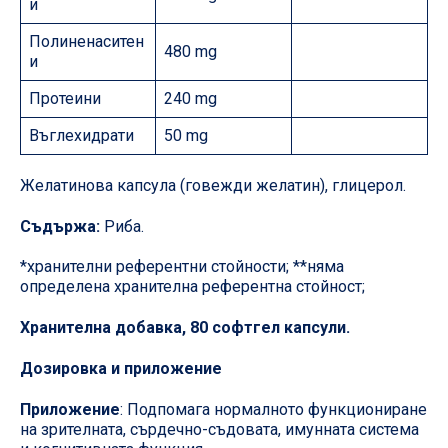
и
Полиненаситен
480 mg
и
Протеини
240 mg
Въглехидрати
50 mg
Желатинова капсула (говежди желатин), глицерол.
Съдържа:
Риба.
*хранителни референтни стойности; **няма
определена хранителна референтна стойност;
Хранителна добавка, 80 софтгел капсули.
Дозировка и приложение
Приложение
:
Подпомага нормалното функциониране
на зрителната, сърдечно-съдовата, имунната система