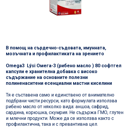
В помощ на сърдечно-съдовата, имунната,
мозъчната и профилактиката на зрението
Omega3 Lýsi Омега-3 (рибено масло ) 80 софтгел
капсули е хранителна добавка с високо
съдържание на основните полезни
полиненаситени есенциални мастни киселини
Тя е съставена само и единствено от внимателно
подбрани чисти ресурси, като формулата използва
рибено масло от няколко вида: аншоа, сафрид,
сардина, корюшка, скумрия. Не съдържа ГМО, глутен
и млечни продукти. Може да се използва както с
профилактична, така и с превантивна цел.