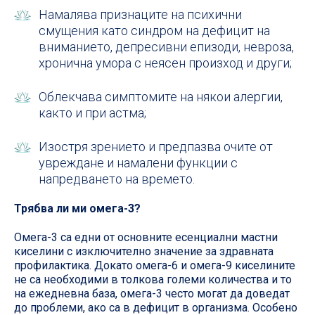
Намалява признаците на психични
смущения като синдром на дефицит на
вниманието, депресивни епизоди, невроза,
хронична умора с неясен произход и други;
Облекчава симптомите на някои алергии,
както и при астма;
Изостря зрението и предпазва очите от
увреждане и намалени функции с
напредването на времето.
Трябва ли ми омега-3?
Омега-3 са едни от основните есенциални мастни
киселини с изключително значение за здравната
профилактика. Докато омега-6 и омега-9 киселините
не са необходими в толкова големи количества и то
на ежедневна база, омега-3 често могат да доведат
до проблеми, ако са в дефицит в организма. Особено