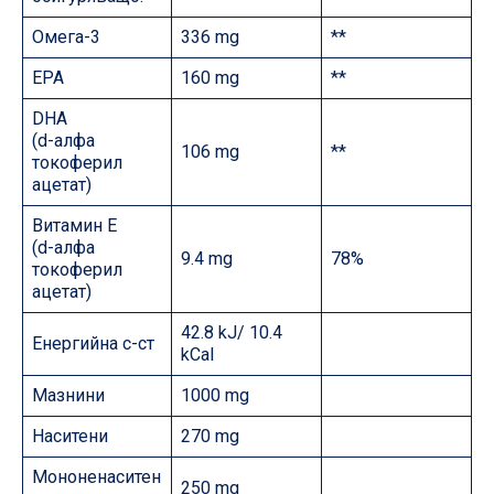
Омега-3
336 mg
**
EPA
160 mg
**
DHA
(d-алфа
106 mg
**
токоферил
ацетат)
Витамин Е
(d-алфа
9.4 mg
78%
токоферил
ацетат)
42.8 kJ/ 10.4
Енергийна с-ст
kCal
Мазнини
1000 mg
Наситени
270 mg
Мононенаситен
250 mg