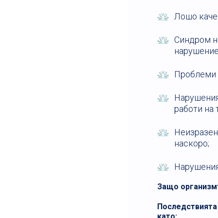
Лошо каче
Синдром на
нарушение,
Проблеми 
Нарушения 
работи на 
Неизразен
наскоро;
Нарушения 
Защо организмъ
Последствията 
като: