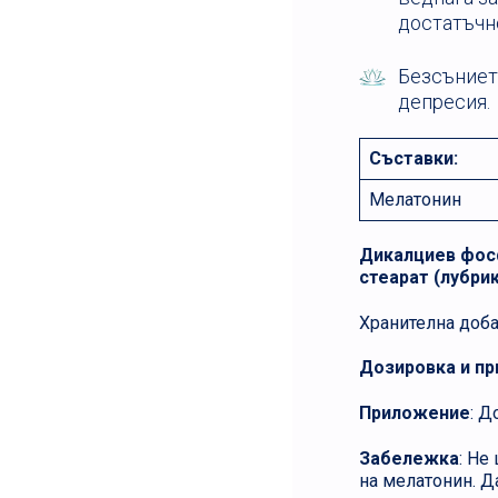
достатъчно
Безсънието
депресия.
Съставки:
Мелатонин
Дикалциев фосф
стеарат (лубрик
Хранителна добав
Дозировка и п
Приложение
: Д
Забележка
: Не
на мелатонин. Д