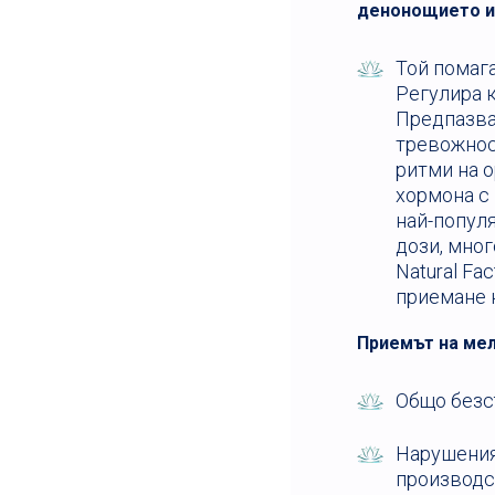
денонощието и 
Той помага
Регулира к
Предпазва
тревожнос
ритми на 
хормона с 
най-популя
дози, мног
Natural Fa
приемане н
Приемът на мел
Общо безс
Нарушения 
производс