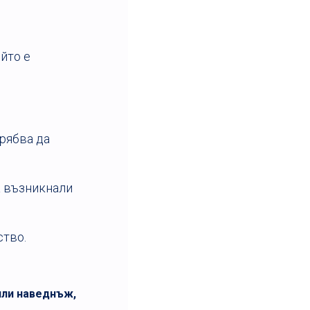
йто е
трябва да
а възникнали
ство.
или наведнъж,