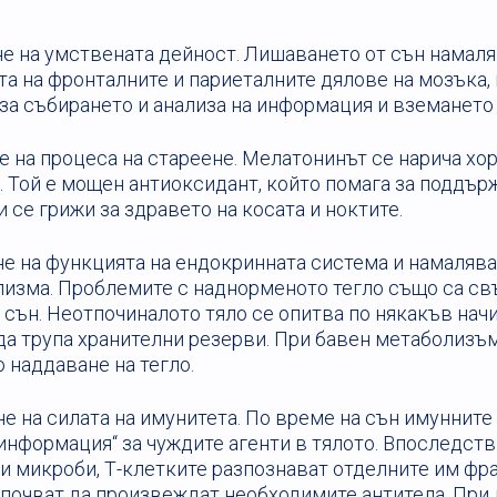
е на умствената дейност. Лишаването от сън намал
а на фронталните и париеталните дялове на мозъка,
за събирането и анализа на информация и вземането
е на процеса на стареене. Мелатонинът се нарича хо
 Той е мощен антиоксидант, който помага за поддър
и се грижи за здравето на косата и ноктите.
е на функцията на ендокринната система и намалява
лизма. Проблемите с наднорменото тегло също са св
 сън. Неотпочиналото тяло се опитва по някакъв нач
да трупа хранителни резерви. При бавен метаболизъ
 наддаване на тегло.
е на силата на имунитета. По време на сън имунните
информация“ за чуждите агенти в тялото. Впоследств
ни микроби, Т-клетките разпознават отделните им фр
апочват да произвеждат необходимите антитела. При 