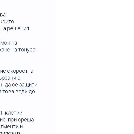
ява
 които
 на решения.
рмон на
жане на тонуса
не скоростта
ързани с
ин да се защити
м това води до
 Т-клетки
ие, при среща
агменти и
липса на