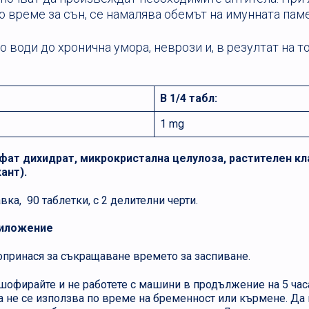
 време за сън, се намалява обемът на имунната паме
 води до хронична умора, неврози и, в резултат на то
В 1/4 табл:
1 mg
ат дихидрат, микрокристална целулоза, растителен кл
ант).
ка, 90 таблетки, с 2 делителни черти.
риложение
опринася за съкращаване времето за заспиване.
 шофирайте и не работете с машини в продължение на 5 ча
а не се използва по време на бременност или кърмене. Да 