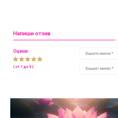
Напиши отзив
Оцени:
( от 1 до 5 )