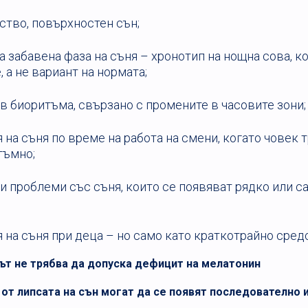
ство, повърхностен сън;
 забавена фаза на съня – хронотип на нощна сова, ко
 а не вариант на нормата;
в биоритъма, свързано с промените в часовите зони;
на съня по време на работа на смени, когато човек 
тъмно;
и проблеми със съня, които се появяват рядко или с
на съня при деца – но само като краткотрайно сред
т не трябва да допуска дефицит на мелатонин
от липсата на сън могат да се появят последователно 