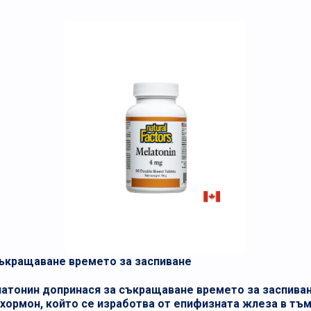
ъкращаване времето за заспиване
атонин допринася за съкращаване времето за заспиван
хормон, който се изработва от епифизната жлеза в тъм