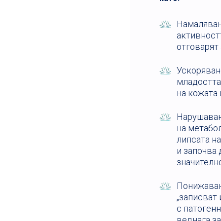
Намаляван
активностт
отговарят 
Ускоряван
младостта.
на кожата 
Нарушаван
на метабо
липсата на
и започва 
значително
Понижаван
„записват 
с патоген
веднага з