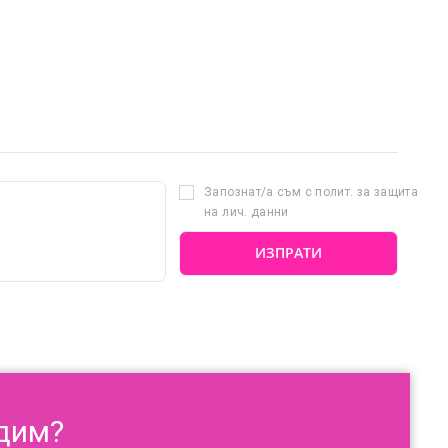
Запознат/а съм с полит. за защита
на лич. данни
адим?