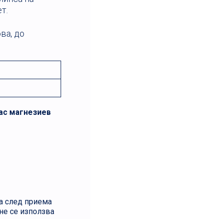
т.
ва, до
ас магнезиев
са след приема
не се използва