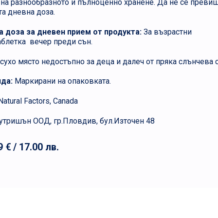
 на разнообразното и пълноценно хранене. Да не се преви
а дневна доза.
 доза за дневен прием от продукта:
За възрастни
таблетка вечер преди сън.
а сухо място недостъпно за деца и далеч от пряка слънчева 
ида:
Маркирани на опаковката.
Natural Factors, Canada
утришън ООД, гр.Пловдив, бул.Източен 48
9 €
/ 17.00 лв.