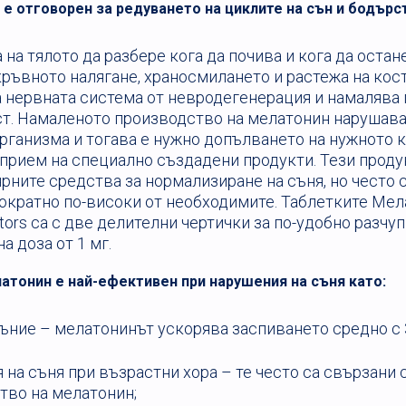
е отговорен за редуването на циклите на сън и бодърс
 на тялото да разбере кога да почива и кога да остан
ръвното налягане, храносмилането и растежа на кост
 нервната система от невродегенерация и намалява 
т. Намаленото производство на мелатонин нарушава
организма и тогава е нужно допълването на нужното 
прием на специално създадени продукти. Тези проду
рните средства за нормализиране на съня, но често 
ократно по-високи от необходимите. Таблетките Мел
ctors са с две делителни чертички за по-удобно разчу
а доза от 1 мг.
атонин е най-ефективен при нарушения на съня като:
ъние – мелатонинът ускорява заспиването средно с 
на съня при възрастни хора – те често са свързани 
тво на мелатонин;