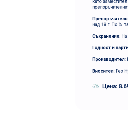
като заместител
препоръчителнат
Препоръчителна
над 18 г: По ¼ 
Съхранение
: Н
Годност и парт
Производител:
Вносител:
Гео Н
Цена: 8.6