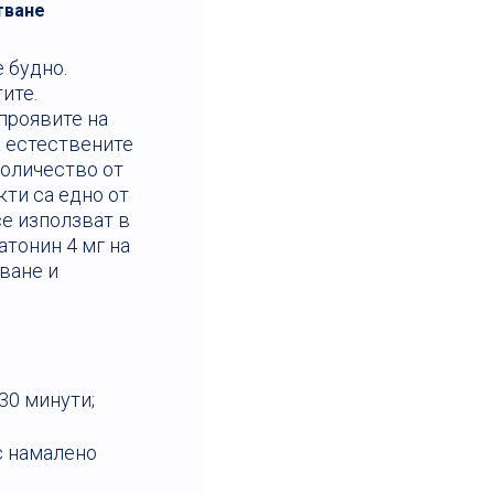
тване
е будно.
ите.
проявите на
 естествените
количество от
кти са едно от
се използват в
атонин 4 мг на
пване и
30 минути;
с намалено