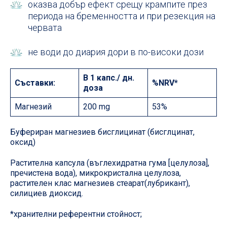
оказва добър ефект срещу крампите през
периода на бременността и при резекция на
червата
не води до диария дори в по-високи дози
В 1 капс./ дн.
Съставки:
%NRV*
доза
Магнезий
200 mg
53%
Буфериран магнезиев бисглицинат (бисглцинат,
oксид)
Растителна капсула (въглехидратна гума [целулоза],
пречистена вода), микрокристална целулоза,
растителен клас магнезиев стеарат(лубрикант),
силициев диоксид.
*хранителни референтни стойност;