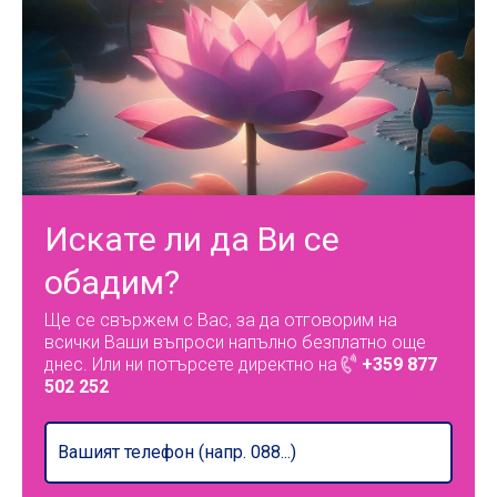
Искате ли да Ви се
обадим?
Ще се свържем с Вас, за да отговорим на
всички Ваши въпроси напълно безплатно още
днес. Или ни потърсете директно на
+359 877
502 252