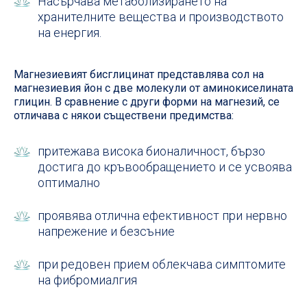
Насърчава метаболизирането на
хранителните вещества и производството
на енергия.
Магнезиевият бисглицинат представлява сол на
магнезиевия йон с две молекули от аминокиселината
глицин. В сравнение с други форми на магнезий, се
отличава с някои съществени предимства:
притежава висока бионаличност, бързо
достига до кръвообращението и се усвоява
оптимално
проявява отлична ефективност при нервно
напрежение и безсъние
при редовен прием облекчава симптомите
на фибромиалгия