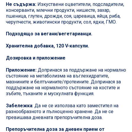
Не съдържа:
Изкуствени оцветители, подсладители,
консерванти, млечни продукти, нишесте, захар,
пшеница, глутен, дрожди, соя, царевица, яйца, риба,
черупчести, животински продукти, сол, ядки, ГМО.
Подходящо за вегани/вегетарианци.
Хранителна добавка, 120 V-капсули.
Дозировка и приложение
Приложение:
Допринася за поддържане на нормално
състояние на метаболизма на въглехидратите,
мазнините и белтъчините/протеините. Допринася за
поддържане на нормалното състояние на костите и
зъбите, тъканите и мускулната функция.
Забележка
: Да не се използва като заместител на
разнообразното и пълноценно хранене. Да не се
превишава дневната препоръчителна доза.
Препоръчителна доза за дневен прием от