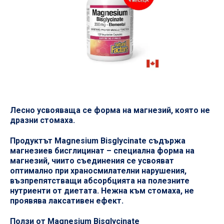
Лесно усвояваща се форма на магнезий, която не
дразни стомаха.
Продуктът Magnesium Bisglycinate съдържа
магнезиев бисглицинат – специална форма на
магнезий, чиито съединения се усвояват
оптимално при храносмилателни нарушения,
възпрепятстващи абсорбцията на полезните
нутриенти от диетата. Нежна към стомаха, не
проявява лаксативен ефект.
Ползи от Magnesium Bisglycinate