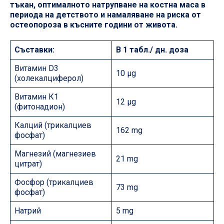
тъкан, оптималното натрупване на костна маса в
периода на детството и намаляване на риска от
остеопороза в късните години от живота.
Съставки:
В 1 табл./ дн. доза
Витамин D3
10 µg
(холекалциферол)
Витамин К1
12 µg
(фитонадион)
Калций (трикалциев
162 mg
фосфат)
Магнезий (магнезиев
21 mg
цитрат)
Фосфор (трикалциев
73 mg
фосфат)
Натрий
5 mg