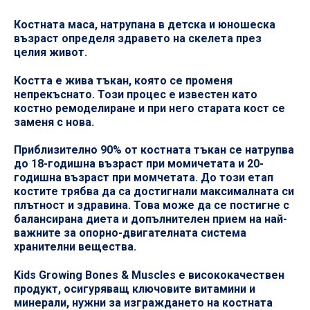
Костната маса, натрупана в детска и юношеска
възраст определя здравето на скелета през
целия живот.
Костта е жива тъкан, която се променя
непрекъснато. Този процес е известен като
костно ремоделиране и при него старата кост се
заменя с нова.
Приблизително 90% от костната тъкан се натрупва
до 18-годишна възраст при момичетата и 20-
годишна възраст при момчетата. До този етап
костите трябва да са достигнали максималната си
плътност и здравина. Това може да се постигне с
балансирана диета и допълнителен прием на най-
важните за опорно-двигателната система
хранителни вещества.
Kids Growing Bones & Muscles е висококачествен
продукт, осигуряващ ключовите витамини и
минерали, нужни за изграждането на костната