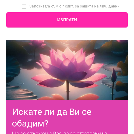
Запознат/а съм с полит. за защита на лич. данни
Искате ли да Ви се
обадим?
Ще се свържем с Вас, за да отговорим на