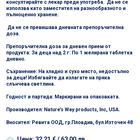
консултирайте с лекар преди употреба. Да не се
използва като заместител на разнообразното и
пълноценно хранене.
Да не се превишава дневната препоръчителна
доза.
Препоръчителна доза за дневен прием от
продукта: За деца над 2 г: По 1 желирана таблетка
дневно.
Съхранение: На хладно и сухо място, недостъпно
за деца! Избягвайте да излагате на пряка
слънчева светлина.
Годност и партида: Маркирани на опаковката.
Производител: Nature’s Way products, Inc, USA.
Вносител: Ревита ООД, гр.Пловдив, бул.Източен 48
Цена:
32,21 €
/ 63,00 лв.