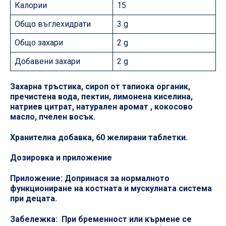
Калории
15
Общо въглехидрати
3 g
Общо захари
2 g
Добавени захари
2 g
Захарна тръстика, сироп от тапиока органик,
пречистена вода, пектин, лимонена киселина,
натриев цитрат, натурален аромат , кокосово
масло, пчелен восък.
Хранителна добавка, 60 желирани таблетки.
Дозировка и приложение
Приложение: Допринася за нормалното
функциониране на костната и мускулната система
при децата.
Забележка: При бременност или кърмене се