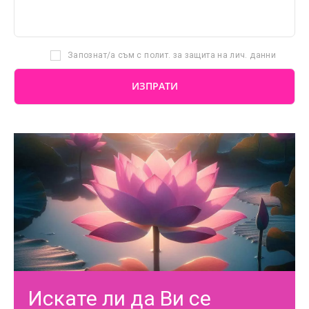
Запознат/а съм с полит. за защита на лич. данни
Искате ли да Ви се