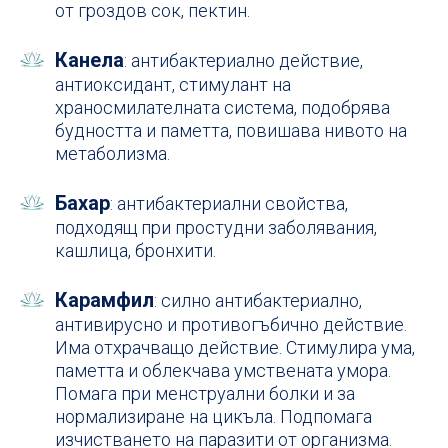
от гроздов сок, пектин.
Канела
: антибактериално действие,
антиоксидант, стимулант на
храносмилателната система, подобрява
будността и паметта, повишава нивото на
метаболизма.
Бахар
: антибактериални свойства,
подходящ при простудни заболявания,
кашлица, бронхити.
Карамфил
: силно антибактериално,
антивирусно и противогъбично действие.
Има отхрачващо действие. Стимулира ума,
паметта и облекчава умствената умора.
Помага при менструални болки и за
нормализиране на цикъла. Подпомага
изчистването на паразити от организма.