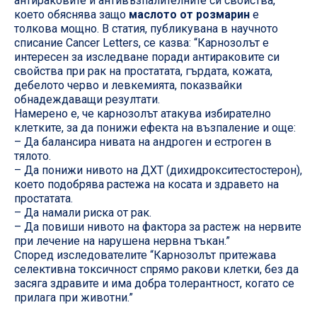
антираковите и антивъзпалителните си свойства,
което обяснява защо
маслото от розмарин
е
толкова мощно. В статия, публикувана в научното
списание Cancer Letters, се казва: “Карнозолът е
интересен за изследване поради антираковите си
свойства при рак на простатата, гърдата, кожата,
дебелото черво и левкемията, показвайки
обнадеждаващи резултати.
Намерено е, че карнозолът атакува избирателно
клетките, за да понижи ефекта на възпаление и още:
– Да балансира нивата на андроген и естроген в
тялото.
– Да понижи нивото на ДХТ (дихидрокситестостерон),
което подобрява растежа на косата и здравето на
простатата.
– Да намали риска от рак.
– Да повиши нивото на фактора за растеж на нервите
при лечение на нарушена нервна тъкан.”
Според изследователите “Карнозолът притежава
селективна токсичност спрямо ракови клетки, без да
засяга здравите и има добра толерантност, когато се
прилага при животни.”