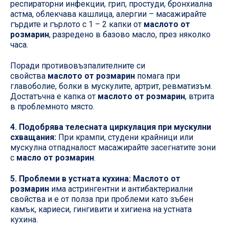
респираторни инфекции, грип, простуди, бронхиална
астма, облекчава кашлица, алергии – масажирайте
гърдите и гърлото с 1 – 2 капки от
маслото от
розмарин
, разредено в базово масло, през няколко
часа.
Поради противовъзпалителните си
свойства
маслото от розмарин
помага при
главоболие, болки в мускулите, артрит, ревматизъм.
Достатъчна е капка от
маслото от розмарин
, втрита
в проблемното място.
4. Подобрява телесната циркулация при мускулни
схващания:
При крампи, студени крайници или
мускулна отпадналост масажирайте засегнатите зони
с
масло от розмарин
.
5. Проблеми в устната кухина:
Маслото от
розмарин
има астрингентни и антибактериални
свойства и е от полза при проблеми като зъбен
камък, кариеси, гингивити и хигиена на устната
кухина.