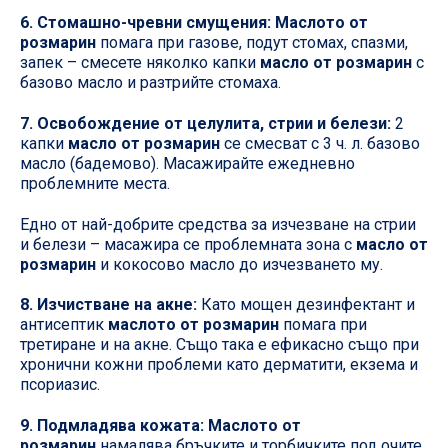
6. Стомашно-чревни смущения: Маслото от
розмарин
помага при газове, подут стомах, спазми,
запек – смесете няколко капки
масло от розмарин
с
базово масло и разтрийте стомаха.
7. Освобождение от целулита, стрии и белези:
2
капки
масло от розмарин
се смесват с 3 ч. л. базово
масло (бадемово). Масажирайте ежедневно
проблемните места.
Едно от най-добрите средства за изчезване на стрии
и белези – масажира се проблемната зона с
масло от
розмарин
и кокосово масло до изчезването му.
8. Изчистване на акне:
Като мощен дезинфектант и
антисептик
маслото от розмарин
помага при
третиране и на акне. Също така е ефикасно също при
хронични кожни проблеми като дерматити, екзема и
псориазис.
9. Подмладява кожата: Маслото от
розмарин
намалява бръчките и торбичките под очите,