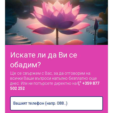
Искате ли да Ви се
обадим?
Ще се свържем с Вас, за да отговорим на
всички Ваши въпроси напълно безплатно още
днес. Или ни потърсете директно на
+359 877
502 252