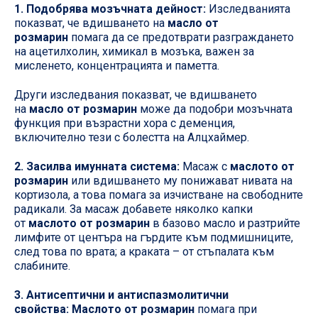
1. Подобрява мозъчната дейност:
Изследванията
показват, че вдишването на
масло от
розмарин
помага да се предотврати разграждането
на ацетилхолин, химикал в мозъка, важен за
мисленето, концентрацията и паметта.
Други изследвания показват, че вдишването
на
масло от розмарин
може да подобри мозъчната
функция при възрастни хора с деменция,
включително тези с болестта на Алцхаймер.
2. Засилва имунната система:
Масаж с
маслото от
розмарин
или вдишването му понижават нивата на
кортизола, а това помага за изчистване на свободните
радикали. За масаж добавете няколко капки
от
маслото от розмарин
в базово масло и разтрийте
лимфите от центъра на гърдите към подмишниците,
след това по врата; а краката – от стъпалата към
слабините.
3. Антисептични и антиспазмолитични
свойства:
Маслото от розмарин
помага при