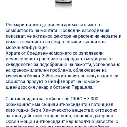
Розмаринът има дървесен аромат и е част от
семейството на ментата. Последни изследвания
показват, че активира фактора на растеж на нервите и
помага лечението на неврологични тъкани и на
мозъчната функция.
Хората от Средиземноморието са използвали
вечнозеленото растение в народната медицина от
хилядолетия за подобряване на паметта, успокояване
на храносмилателни проблеми, облекчаване на
мускулни болки. Забележителният по лекуващите си
свойства продукт е бил фаворит на немско-
швейцарския лекар и ботаник Парацелз.
С антиоксидантна стойност по ORAC – 3.300
розмаринът има същия антиоксидантен потенциал
като годжи бери. Химическото вещество, отговорно
за това действие е карнозолът, фенолен дитерпен.
Освен мощен антиоксидант карнозолът е известен с