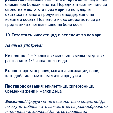
елиминира белези и петна. Поради антисептичните си
свойства
маслото от розмарин
е популярна
съставка на много продукти за поддържане на
кожата и косата. Познато е и със свойството си да
предизвиква потъмняване на бели коси.
10. Естествен инсектицид и репелент за комари.
Начин на употреба:
Вътрешно:
1 – 2 капки се смесват с малко мед и се
разтварят в 1/2 чаша топла вода.
Външно:
ароматерапия, масажи, инхалации, вани,
като добавка към козметични продукти.
Противопоказания:
епилептици, хипертоници,
бременни жени и малки деца.
Внимание!
Продуктът не е лекарствено средство! Да
не се употребява като заместител на разнообразното
и пълноценно хранене! Да не се превишава