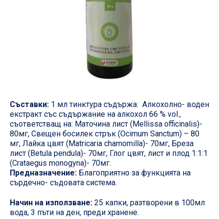
Съставки:
1 мл тинктура съдържа: Алкохолно- воден
екстракт със съдържание на алкохол 66 % vol.,
съответстващ на: Маточина лист (Mellissa officinalis)-
80мг, Свещен босилек стрък (Ocimum Sanctum) – 80
мг, Лайка цвят (Matricaria chamomilla)- 70мг, Бреза
лист (Betula pendula)- 70мг, Глог цвят, лист и плод 1:1:1
(Crataegus monogyna)- 70мг.
Предназначение:
Благоприятно за функцията на
сърдечно- съдовата система.
Начин на използване:
25 капки, разтворени в 100мл
вода, 3 пъти на ден, преди хранене.