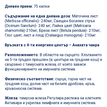
Дневен прием:
75 капки.
Съдържание на една дневна доза:
Маточина лист
(Mellissa officinalis)- 240мг, Свещен босилек стрък
(Ocimum Sanctum)- 240 мг, Лайка цвят (Matricaria
chamomilla)-210мг, Бреза лист (Betula pendula)- 210мг,
Глог цвят, лист и плод (Crataegus monogyna)- 210мг.
Връзката с 4-ти енергиен център – Анахата чакра
Разположението:
В областта на сърцето. Хлътването
на 5-ти гръден прешлен (в центъра на гръдния кош) е
свързано с тимусната жлеза, от която зависи
функционирането на имунната система.
Физическо съответствие:
сърце, горна част на
гръдния кош, долна част на белите дробове, кръв,
кръвоносна система.
Жлеза:
тимусна жлеза.Регулира растежа на клетките.
Активира и укрепва лимфната и имунната система.