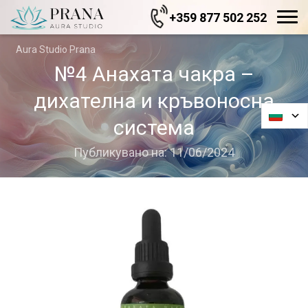
+359 877 502 252
Aura Studio Prana
№4 Анахата чакра –
дихателна и кръвоносна
система
Публикувано на: 11/06/2024