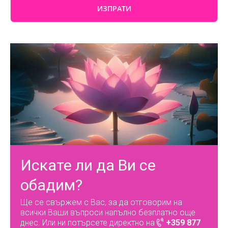
Искате ли да Ви се
обадим?
Ще се свържем с Вас, за да отговорим на
всички Ваши въпроси напълно безплатно още
днес. Или ни потърсете директно на
+359 877