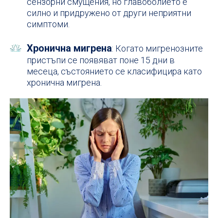
сензорни смущения, но главоболието е
силно и придружено от други неприятни
симптоми.
Хронична мигрена
: Когато мигренозните
пристъпи се появяват поне 15 дни в
месеца, състоянието се класифицира като
хронична мигрена.