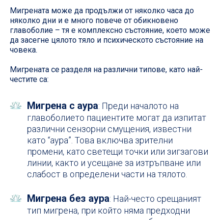
Мигрената може да продължи от няколко часа до
няколко дни и е много повече от обикновено
главоболие – тя е комплексно състояние, което може
да засегне цялото тяло и психическото състояние на
човека.
Мигрената се разделя на различни типове, като най-
честите са:
Мигрена с аура
: Преди началото на
главоболието пациентите могат да изпитат
различни сензорни смущения, известни
като “аура”. Това включва зрителни
промени, като светещи точки или зигзагови
линии, както и усещане за изтръпване или
слабост в определени части на тялото.
Мигрена без аура
: Най-често срещаният
тип мигрена, при който няма предходни