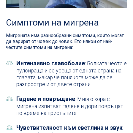
Симптоми на мигрена
Мигрената има разнообразни симптоми, които могат
да варират от човек до човек. Ето някои от най-
честите симптоми на мигрена:
Интензивно главоболие
: Болката често е
пулсираща и се усеща от едната страна на
главата, макар че понякога може да се
разпростре и от двете страни.
Гадене и повръщане
: Много хора с
мигрена изпитват гадене и дори повръщат
по време на пристъпите.
Чувствителност към светлина и звук
: