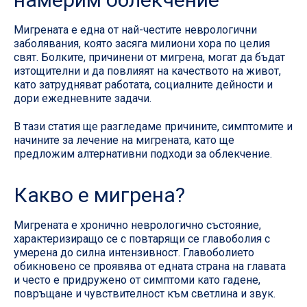
Мигрената е една от най-честите неврологични
заболявания, която засяга милиони хора по целия
свят. Болките, причинени от мигрена, могат да бъдат
изтощителни и да повлияят на качеството на живот,
като затрудняват работата, социалните дейности и
дори ежедневните задачи.
В тази статия ще разгледаме причините, симптомите и
начините за лечение на мигрената, като ще
предложим алтернативни подходи за облекчение.
Какво е мигрена?
Мигрената е хронично неврологично състояние,
характеризиращо се с повтарящи се главоболия с
умерена до силна интензивност. Главоболието
обикновено се проявява от едната страна на главата
и често е придружено от симптоми като гадене,
повръщане и чувствителност към светлина и звук.