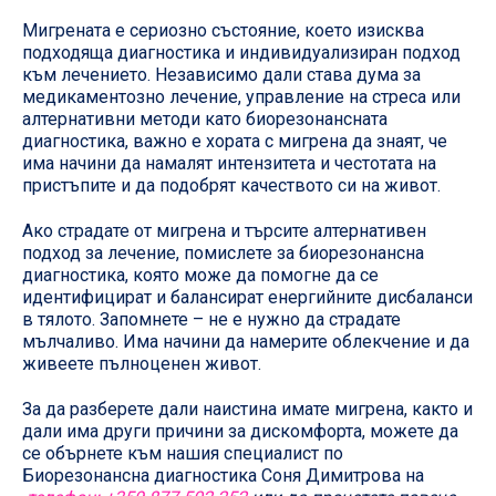
Мигрената е сериозно състояние, което изисква
подходяща диагностика и индивидуализиран подход
към лечението. Независимо дали става дума за
медикаментозно лечение, управление на стреса или
алтернативни методи като биорезонансната
диагностика, важно е хората с мигрена да знаят, че
има начини да намалят интензитета и честотата на
пристъпите и да подобрят качеството си на живот.
Ако страдате от мигрена и търсите алтернативен
подход за лечение, помислете за биорезонансна
диагностика, която може да помогне да се
идентифицират и балансират енергийните дисбаланси
в тялото. Запомнете – не е нужно да страдате
мълчаливо. Има начини да намерите облекчение и да
живеете пълноценен живот.
За да разберете дали наистина имате мигрена, както и
дали има други причини за дискомфорта, можете да
се обърнете към нашия специалист по
Биорезонансна диагностика Соня Димитрова на