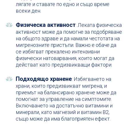
лягате и ставате по едно и също време
всеки ден.
Физическа активност
: Леката физическа
активност може да помогне за подобряване
на общото здраве и да намали честотата на
мигренозните пристъпи. Важно е обаче да
се избягват прекалено интензивни
физически натоварвания, които могат да
действат като предизвикващи фактори.
Подходящо хранене
: Избягването на
храни, които предизвикват мигрена, и
приемът на балансирано хранене може да
помогнат за управление на симптомите.
Включването на достатъчно витамини и
минерали, като магнезий и витамин B2,
също може да има благоприятен ефект.