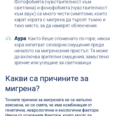
Фотофобията (чувствителност към
светлина) и фонофобията (чувствителност
към звук) са много чести симптоми, които
карат хората с мигрена да търсят тъмно и
тихо място, за да намерят облекчение.
Аура
: Както беше споменато по-горе, някои
хора изпитват сензорни смущения преди
началото на мигренозния пристъп. Тя може
да включва зрителни смущения, замъглено
зрение или усещане за светкавици.
Какви са причините за
мигрена?
Точните причини за мигрената не са напълно
изяснени, но се смята, че има комбинация от
генетични, неврологични и екологични фактори.
Някои от основните фактори, които могат да