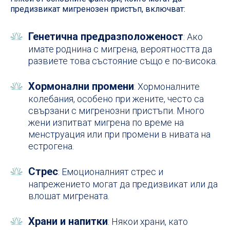
предизвикат мигренозен пристъп, включват:
Генетична предразположеност
: Ако
имате роднина с мигрена, вероятността да
развиете това състояние също е по-висока.
Хормонални промени
: Хормоналните
колебания, особено при жените, често са
свързани с мигренозни пристъпи. Много
жени изпитват мигрена по време на
менструация или при промени в нивата на
естрогена.
Стрес
: Емоционалният стрес и
напрежението могат да предизвикат или да
влошат мигрената.
Храни и напитки
: Някои храни, като