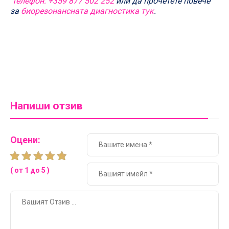
телефон: +359 877 502 252
или да прочетете повече
за
биорезонансната диагностика тук
.
Напиши отзив
Оцени:
( от 1 до 5 )