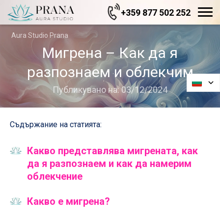
+359 877 502 252
Aura Studio Prana
Мигрена – Как да я
разпознаем и облекчим
Публикувано на: 03/12/2024
Съдържание на статията:
Какво представлява мигрената, как
да я разпознаем и как да намерим
облекчение
Какво е мигрена?