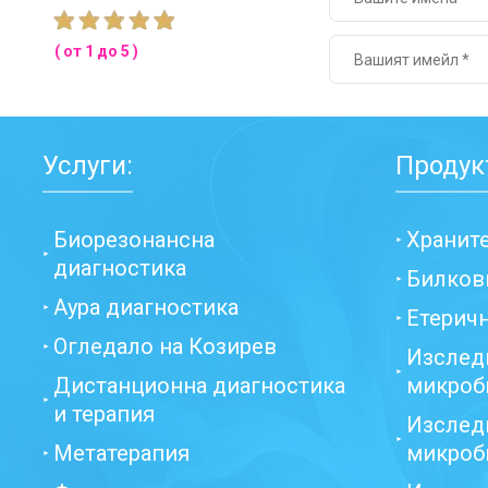
( от 1 до 5 )
Услуги:
Продук
Биорезонансна
Хранит
диагностика
Билков
Аура диагностика
Етерич
Огледало на Козирев
Изслед
Дистанционна диагностика
микроб
и терапия
Изслед
Метатерапия
микроб