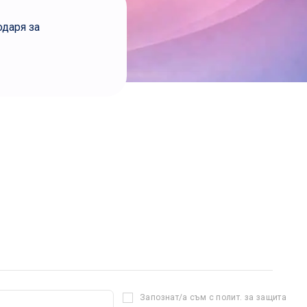
одаря за
Запознат/а съм с полит. за защита