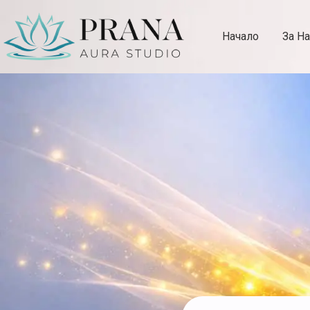
Начало
За На
Aura Studio Prana