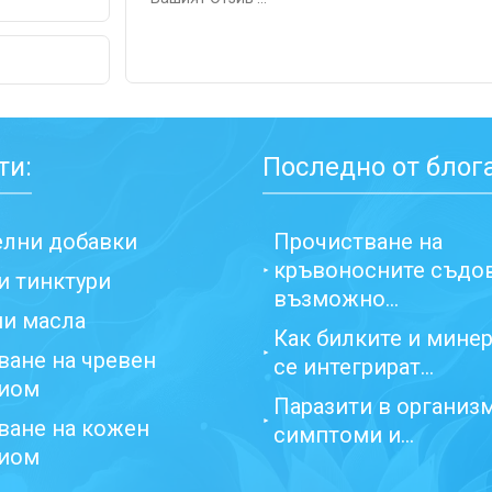
ти:
Последно от блога
елни добавки
Прочистване на
кръвоносните съдо
и тинктури
възможно...
ни масла
Как билките и мине
ване на чревен
се интегрират...
иом
Паразити в организ
ване на кожен
симптоми и...
иом