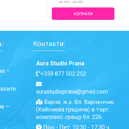
на лич. данни
:
Контакти:
Aura Studio Prana
ве –
+359 877 502 252
ралите
aurastudioprana@gmail.com
Варна, ж.к. Вл. Варненчик
ма —
(Кайсиева градина) в търг.
комплекс срещу бл. 226
Пон - Пет: 10:30 - 17:30 ч.