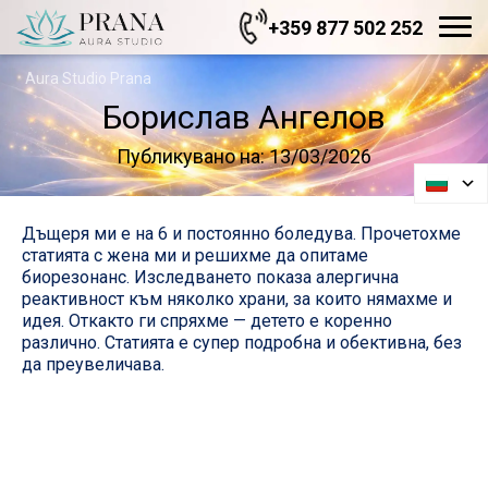
+359 877 502 252
Aura Studio Prana
Борислав Ангелов
Публикувано на: 13/03/2026
Дъщеря ми е на 6 и постоянно боледува. Прочетохме
статията с жена ми и решихме да опитаме
биорезонанс. Изследването показа алергична
реактивност към няколко храни, за които нямахме и
идея. Откакто ги спряхме — детето е коренно
различно. Статията е супер подробна и обективна, без
да преувеличава.