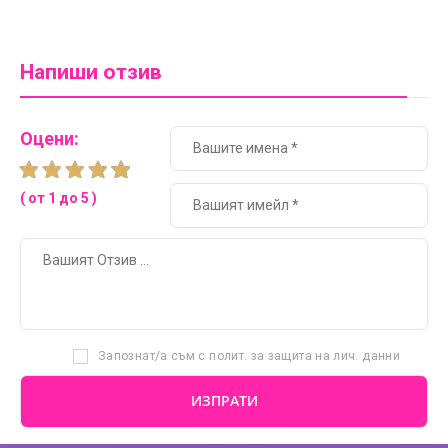
Напиши отзив
Оцени:
( от 1 до 5 )
Запознат/а съм с полит. за защита на лич. данни